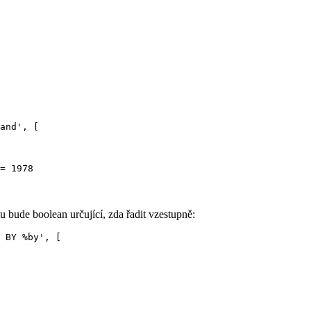
and', [

u bude boolean určující, zda řadit vzestupně:
 BY %by', [
