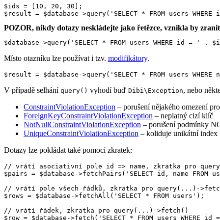
$ids = [10, 20, 30];

POZOR, nikdy dotazy neskládejte jako řetězce, vznikla by zrani
$database->query('SELECT * FROM users WHERE id = ' . $i
Místo otazníku lze používat i tzv.
modifikátory
.
V případě selhání
vyhodí buď
, nebo někt
query()
Dibi\Exception
ConstraintViolationException
– porušení nějakého omezení pro
ForeignKeyConstraintViolationException
– neplatný cizí klíč
NotNullConstraintViolationException
– porušení podmínky 
UniqueConstraintViolationException
– koliduje unikátní index
Dotazy lze pokládat také pomocí zkratek:
// vrátí asociativní pole id => name, zkratka pro query
$pairs = $database->fetchPairs('SELECT id, name FROM us
// vrátí pole všech řádků, zkratka pro query(...)->fetc
$rows = $database->fetchAll('SELECT * FROM users');

// vrátí řádek, zkratka pro query(...)->fetch()

$row = $database->fetch('SELECT * FROM users WHERE id =