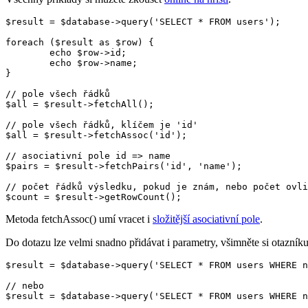
$result = $database->query('SELECT * FROM users');

foreach ($result as $row) {

	echo $row->id;

	echo $row->name;

}

// pole všech řádků

$all = $result->fetchAll();

// pole všech řádků, klíčem je 'id'

$all = $result->fetchAssoc('id');

// asociativní pole id => name

$pairs = $result->fetchPairs('id', 'name');

// počet řádků výsledku, pokud je znám, nebo počet ovli
Metoda fetchAssoc() umí vracet i
složitější asociativní pole
.
Do dotazu lze velmi snadno přidávat i parametry, všimněte si otazníku
$result = $database->query('SELECT * FROM users WHERE n
// nebo

$result = $database->query('SELECT * FROM users WHERE n