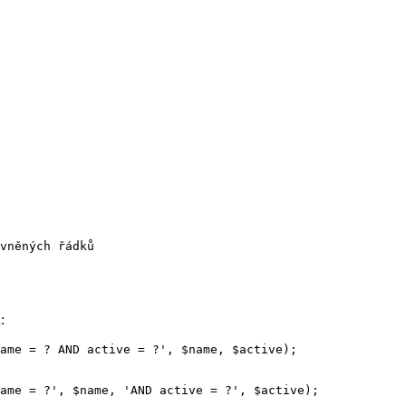
vněných řádků

:
ame = ? AND active = ?', $name, $active);

ame = ?', $name, 'AND active = ?', $active);
