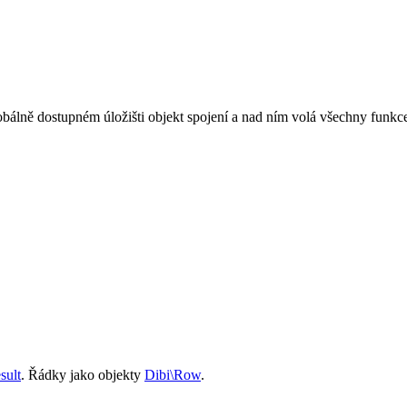
lobálně dostupném úložišti objekt spojení a nad ním volá všechny funkc
sult
. Řádky jako objekty
Dibi\Row
.