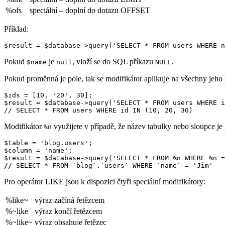
%ofs
speciální – doplní do dotazu OFFSET
Příklad:
Pokud
je
, vloží se do SQL příkazu
.
$name
null
NULL
Pokud proměnná je pole, tak se modifikátor aplikuje na všechny jeho
$ids = [10, '20', 30];

$result = $database->query('SELECT * FROM users WHERE i
Modifikátor
využijete v případě, že název tabulky nebo sloupce j
%n
$table = 'blog.users';

$column = 'name';

$result = $database->query('SELECT * FROM %n WHERE %n =
Pro operátor LIKE jsou k dispozici čtyři speciální modifikátory:
%like~
výraz začíná řetězcem
%~like
výraz končí řetězcem
%~like~
výraz obsahuje řetězec