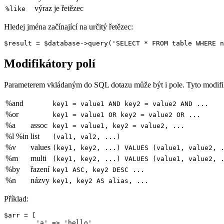
výraz je řetězec
%like
Hledej jména začínající na určitý řetězec:
Modifikátory polí
Parameterem vkládaným do SQL dotazu může být i pole. Tyto modifikát
%and
key1 = value1 AND key2 = value2 AND ...
%or
key1 = value1 OR key2 = value2 OR ...
%a
assoc
key1 = value1, key2 = value2, ...
%l %in
list
(val1, val2, ...)
%v
values
(key1, key2, ...) VALUES (value1, value2, 
%m
multi
(key1, key2, ...) VALUES (value1, value2, 
%by
řazení
key1 ASC, key2 DESC ...
%n
názvy
key1, key2 AS alias, ...
Příklad:
$arr = [

	'a' => 'hello',
