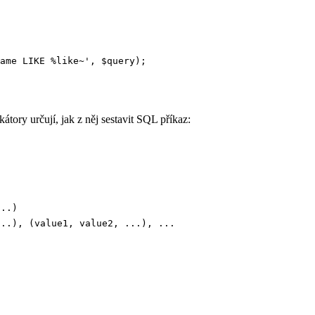
ory určují, jak z něj sestavit SQL příkaz:
...)
...), (value1, value2, ...), ...