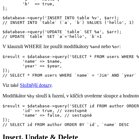
	'b'  => true,

];

$database->query('INSERT INTO table %v', $arr);

// INSERT INTO `table` (`a`, `b`) VALUES ('hello', 1)

$database->query('UPDATE `table` SET %a', $arr);

V klauzuli WHERE lze použít modifikátory
nebo
:
%and
%or
$result = $database->query('SELECT * FROM users WHERE %
	'name' => $name,

	'year' => $year,

]);

Viz také
Složitější dotazy
.
Modifikátor
slouží k řazení, v klíčích uvedeme sloupce a hodnoto
%by
$result = $database->query('SELECT id FROM author ORDER
	'id' => true, // vzestupně

	'name' => false, // sestupně

]);

Insert, Update & Delete