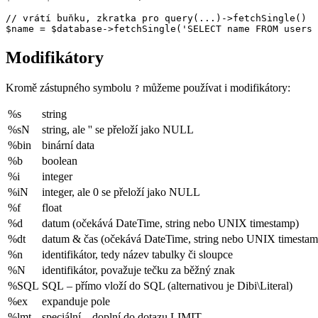
// vrátí buňku, zkratka pro query(...)->fetchSingle()

Modifikátory
Kromě zástupného symbolu
můžeme používat i modifikátory:
?
%s
string
%sN
string, ale '' se přeloží jako NULL
%bin
binární data
%b
boolean
%i
integer
%iN
integer, ale 0 se přeloží jako NULL
%f
float
%d
datum (očekává DateTime, string nebo UNIX timestamp)
%dt
datum & čas (očekává DateTime, string nebo UNIX timestam
%n
identifikátor, tedy název tabulky či sloupce
%N
identifikátor, považuje tečku za běžný znak
%SQL
SQL – přímo vloží do SQL (alternativou je Dibi\Literal)
%ex
expanduje pole
%lmt
speciální – doplní do dotazu LIMIT