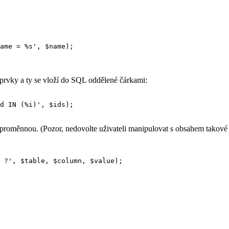
 prvky a ty se vloží do SQL oddělené čárkami:
d IN (%i)', $ids);

e proměnnou. (Pozor, nedovolte uživateli manipulovat s obsahem takov
 ?', $table, $column, $value);
