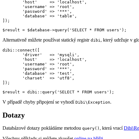
	'host'     => 'localhost',

	'username' => 'root',

	'password' => '***',

	'database' => 'table',

]);

Alternativně můžete používat statický registr
, který udržuje v g
dibi
dibi::connect([

	'driver'   => 'mysqli',

	'host'     => 'localhost',

	'username' => 'root',

	'password' => '***',

	'database' => 'test',

	'charset'  => 'utf8',

]);

V případě chyby připojení se vyhodí
.
Dibi\Exception
Dotazy
Databázové dotazy pokládáme metodou
, která vrací
Dibi\Re
query()
Všechny příklady si můžete zkoušet
online na hřišti
.