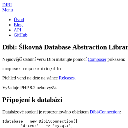
DIBI
Menu
Úvod
Blog
API
GitHub
Dibi: Šikovná Database Abstraction Libr
Nejnovější stabilní verzi Dibi instalujte pomocí
Composer
příkazem:
Přehled verzí najdete na stánce
Releases
.
Vyžaduje PHP 8.2 nebo vyšší.
Připojení k databázi
Databázové spojení je reprezentováno objektem
Dibi\Connection
:
$database = new Dibi\Connection([

	'driver'   => 'mysqli',
