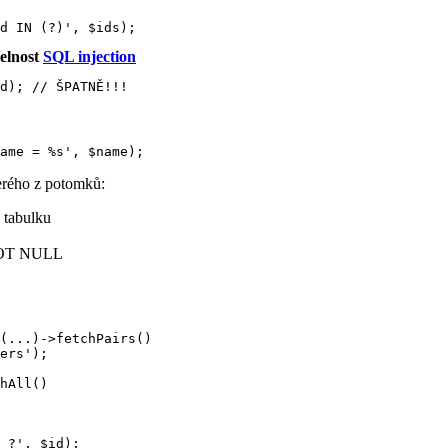
telnost
SQL injection
d); // ŠPATNĚ!!!
erého z potomků:
 tabulku
NOT NULL
(...)->fetchPairs()

ers');

hAll()

 ?', $id);
